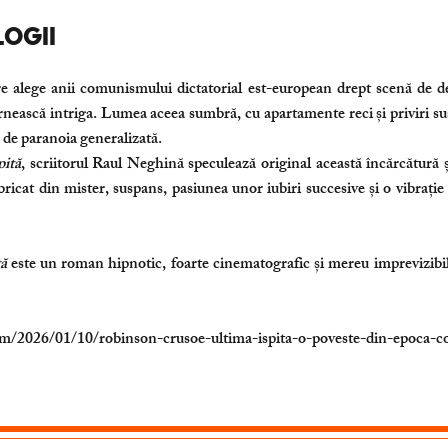
LOGII
re alege anii comunismului dictatorial est-european drept scenă de de
rnească intriga. Lumea aceea sumbră, cu apartamente reci și priviri susp
ă de paranoia generalizată.
pită
, scriitorul Raul Neghină speculează original această încărcătură 
icat din mister, suspans, pasiunea unor iubiri succesive și o vibrație 
ă
este un roman hipnotic, foarte cinematografic și mereu imprevizibil,
com/2026/01/10/robinson-crusoe-ultima-ispita-o-poveste-din-epoca-c