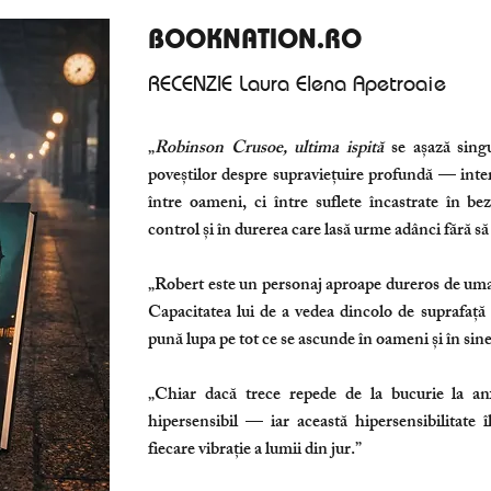
BOOKNATION.RO
RECENZIE
Laura Elena Apetroaie
„
Robinson Crusoe, ultima ispită
se așază singu
poveștilor despre supraviețuire profundă — inter
între oameni, ci între suflete încastrate în bez
control și în durerea care lasă urme adânci fără să
„Robert este un personaj aproape dureros de uman,
Capacitatea lui de a vedea dincolo de suprafață 
pună lupa pe tot ce se ascunde în oameni și în sine
„Chiar dacă trece repede de la bucurie la anx
hipersensibil — iar această hipersensibilitate î
fiecare vibrație a lumii din jur.”