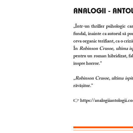
ANALOGII - ANTO
„Într-un thriller psihologic ca
fundal, înainte ca autorul să po
ceva organic terifiant, ca o criz
În
Robinson Crusoe, ultima is
pentru un roman hibridizat, fabr
înspre horror.”
„
Robinson Crusoe, ultima ispit
răvășitor.”
👉
https://analogiiantologii.