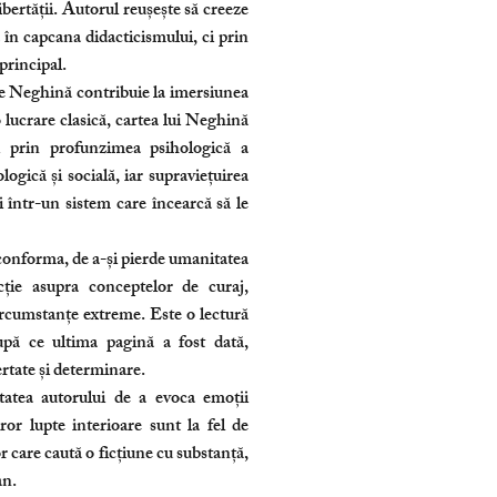
libertății. Autorul reușește să creeze
 în capcana didacticismului, ci prin
principal.
 de Neghină contribuie la imersiunea
 o lucrare clasică, cartea lui Neghină
i prin profunzimea psihologică a
logică și socială, iar supraviețuirea
i într-un sistem care încearcă să le
e conforma, de a-și pierde umanitatea
ecție asupra conceptelor de curaj,
circumstanțe extreme. Este o lectură
pă ce ultima pagină a fost dată,
ertate și determinare.
atea autorului de a evoca emoții
or lupte interioare sunt la fel de
r care caută o ficțiune cu substanță,
an.