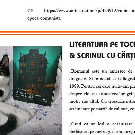
👉
https://www.anticariat.net/p/424912/robinson
epoca-comunistă
LITERATURA PE TOC
& SCRINUL CU CĂRȚ
„Romanul este un amestec de ac
dragoste. Și totodată, o radiogra
1989. Pentru cei care nu le-am pri
despre ele, cu atmosfera lor gri
motiv sau altul. Cu trocurile înt
străinătate pe marfă de calitate, ce
„Cred că ar ieși o ecranizare 
desfășurat pe meleaguri românești