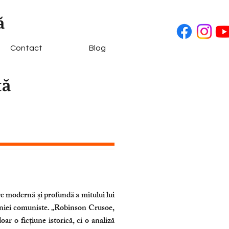
ă
Contact
Blog
tă
re modernă și profundă a mitului lui
niei comuniste. „Robinson Crusoe,
ar o ficțiune istorică, ci o analiză