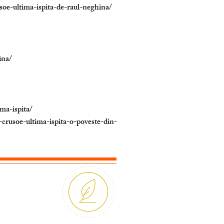
soe-ultima-ispita-de-raul-neghina/
ina/
ma-ispita
/
crusoe-ultima-ispita-o-poveste-din-