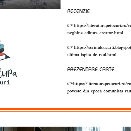
RECENZIE
👉
https://literaturapetocuri.ro/
neghina-editura-creator.html
👉
https://scrinulcucarti.blogs
ultima-ispita-de-raul.html
PREZENTARE CARTE
👉
https://literaturapetocuri.ro/
poveste-din-epoca-comunista-rau