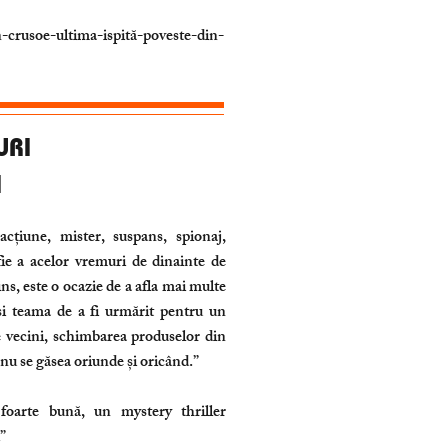
-crusoe-ultima-ispită-poveste-din-
URI
I
țiune, mister, suspans, spionaj,
fie a acelor vremuri de dinainte de
ns, este o ocazie de a afla mai multe
 și teama de a fi urmărit pentru un
re vecini, schimbarea produselor din
 nu se găsea oriunde și oricând.”
foarte bună, un mystery thriller
”