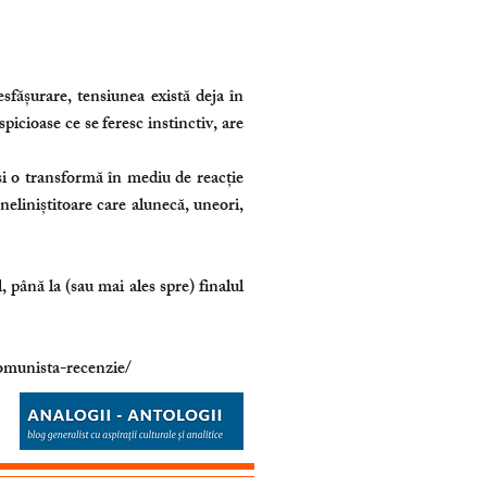
sfășurare, tensiunea există deja în
icioase ce se feresc instinctiv, are
și o transformă în mediu de reacție
neliniștitoare care alunecă, uneori,
 până la (sau mai ales spre) finalul
omunista-recenzie/