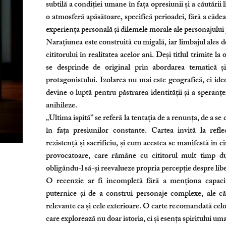
subtilă a condiției umane în fața opresiunii și a căutării 
o atmosferă apăsătoare, specifică perioadei, fără a cădea
experiența personală și dilemele morale ale personajului 
Narațiunea este construită cu migală, iar limbajul ales
cititorului în realitatea acelor ani. Deși titlul trimite la
se desprinde de original prin abordarea tematică ș
protagonistului. Izolarea nu mai este geografică, ci ideo
devine o luptă pentru păstrarea identității și a speranțe
anihileze.
„Ultima ispită” se referă la tentația de a renunța, de a s
în fața presiunilor constante. Cartea invită la refl
rezistență și sacrificiu, și cum acestea se manifestă în 
provocatoare, care rămâne cu cititorul mult timp du
obligându-l să-și reevalueze propria percepție despre lib
O recenzie ar fi incompletă fără a menționa capacit
puternice și de a construi personaje complexe, ale căr
relevante ca și cele exterioare. O carte recomandată celo
care explorează nu doar istoria, ci și esența spiritului um