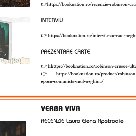
👉h
ttps://booknation.ro/recenzie-robinson-cru
INTERVIU​
👉
https://booknation.ro/interviu-cu-raul-negh
PREZENTARE CARTE
👉 h
https://booknation.ro/robinson-crusoe-ulti
👉
https://booknation.ro/product/robinson-
epoca-comunista-raul-neghina/
VERBA VIVA
RECENZIE
Laura Elena Apetroaie